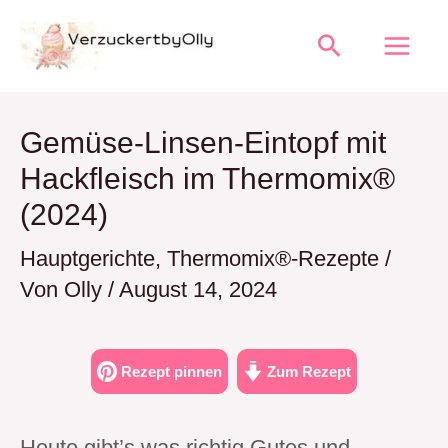
Zum
Suchen
Inhalt
springen
Gemüse-Linsen-Eintopf mit
Hackfleisch im Thermomix®
(2024)
Hauptgerichte
,
Thermomix®-Rezepte
/
Von
Olly
/
August 14, 2024
Rezept pinnen
Zum Rezept
Heute gibt’s was richtig Gutes und