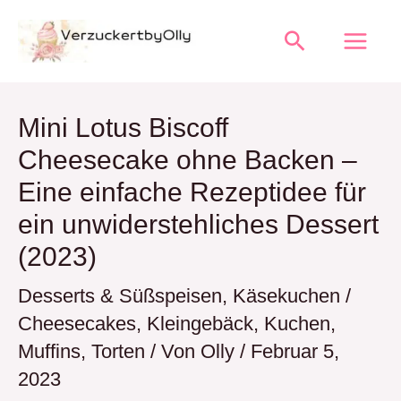
Zum
Suchen
Inhalt
springen
Mini Lotus Biscoff
Cheesecake ohne Backen –
Eine einfache Rezeptidee für
ein unwiderstehliches Dessert
(2023)
Desserts & Süßspeisen
,
Käsekuchen /
Cheesecakes
,
Kleingebäck
,
Kuchen
,
Muffins
,
Torten
/ Von
Olly
/
Februar 5,
2023