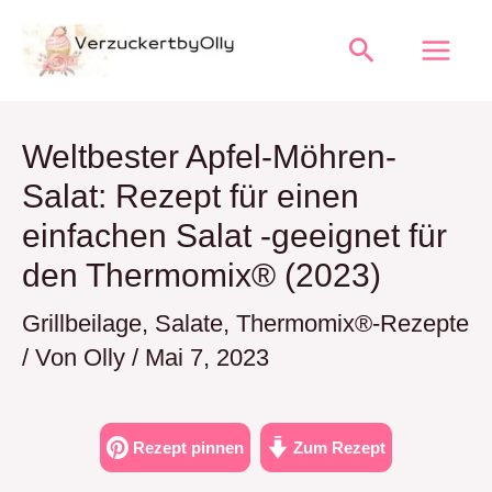
Zum
Suchen
Inhalt
springen
Weltbester Apfel-Möhren-
Salat: Rezept für einen
einfachen Salat -geeignet für
den Thermomix® (2023)
Grillbeilage
,
Salate
,
Thermomix®-Rezepte
/ Von
Olly
/
Mai 7, 2023
Rezept pinnen
Zum Rezept